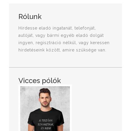
Rólunk
Hirdesse eladó ingatanát, telefonját,
autóját, vagy bármi egyéb eladó dolgát
ingyen, regisztráció nélkül, vagy keressen
hirdetéseink között, amire szüksége van.
Vicces pólók