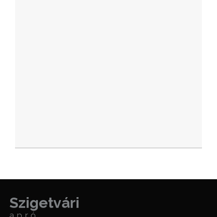
Szigetvári
apró