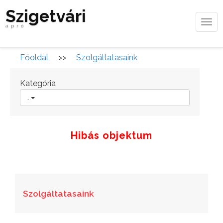
Szigetvári
Tog
apró
navi
Főoldal
>>
Szolgáltatasaink
Kategória
...
Hibás objektum
Szolgáltatasaink